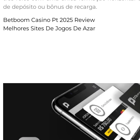
de depósito ou bônus de recarga.
Betboom Casino Pt 2025 Review
Melhores Sites De Jogos De Azar