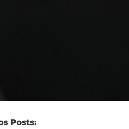
os Posts: