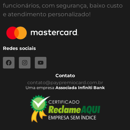
funcionários, com segurança, baixo custo
e atendimento personalizado!
Redes sociais
Contato
contato@paypremiocard.com.br
Uma empresa
Associada Infiniti Bank