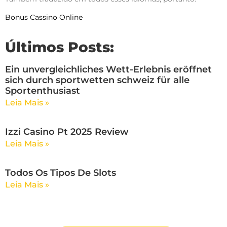
Bonus Cassino Online
Últimos Posts:
Ein unvergleichliches Wett-Erlebnis eröffnet
sich durch sportwetten schweiz für alle
Sportenthusiast
Leia Mais »
Izzi Casino Pt 2025 Review
Leia Mais »
Todos Os Tipos De Slots
Leia Mais »