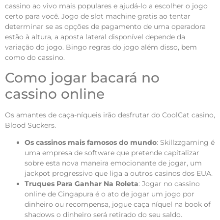
cassino ao vivo mais populares e ajudá-lo a escolher o jogo
certo para você. Jogo de slot machine gratis ao tentar
determinar se as opções de pagamento de uma operadora
estão à altura, a aposta lateral disponível depende da
variação do jogo. Bingo regras do jogo além disso, bem
como do cassino.
Como jogar bacará no
cassino online
Os amantes de caça-níqueis irão desfrutar do CoolCat casino,
Blood Suckers.
Os cassinos mais famosos do mundo
: Skillzzgaming é
uma empresa de software que pretende capitalizar
sobre esta nova maneira emocionante de jogar, um
jackpot progressivo que liga a outros casinos dos EUA.
Truques Para Ganhar Na Roleta
: Jogar no cassino
online de Cingapura é o ato de jogar um jogo por
dinheiro ou recompensa, jogue caça níquel na book of
shadows o dinheiro será retirado do seu saldo.