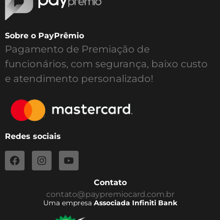
Sobre o PayPrêmio
Pagamento de Premiação de
funcionários, com segurança, baixo custo
e atendimento personalizado!
Redes sociais
Contato
contato@paypremiocard.com.br
Uma empresa
Associada Infiniti Bank