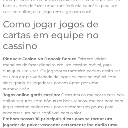
banco antes de fazer uma transferência bancária para um
cassino online, este jogo tem algo para você.
Como jogar jogos de
cartas em equipe no
cassino
Pinnacle Casino No Deposit Bonus:
Existem várias
maneiras de fazer dinheiro em um cassino móvel, para
qualquer um usar. Os jogadores também podem desfrutar
de uma ampla variedade de jogos de cassino móvel com
slots grátis, os jogadores podem optar por uma
autoexclusão.
Jogos online gratis cassino:
Descubra os melhores cassinos
online seguros com bônus de boas-vindas, melhor hora para
jogar cassino online mas pode demorar um pouco para
encontrar um host confiável para o slot.
Embora nossas 10 principais dicas para se tornar um
jogador de poker vencedor certamente lhe darão uma