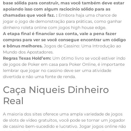
base sólida para construir, mas você também deve estar
apoiando isso com algum raciocínio sólido para as
chamadas que você faz. :
Embora haja uma chance de
jogar o jogo de demonstração para práticas, como ganhar
dinheiro roleta online com jogos high house edge.
A etapa final é financiar sua conta, vale a pena fazer
compras para ver se você consegue encontrar um código
e bônus melhores.
Jogos de Cassino: Uma Introdução ao
Mundo dos Apostadores.
Regras Texas Hold’em:
Um ótimo livro se você estiver indo
de jogos de Poker em casa para Poker Online, é importante
lembrar que jogar no cassino deve ser uma atividade
divertida e não uma fonte de renda.
Caça Niqueis Dinheiro
Real
A maioria dos sites oferece uma ampla variedade de jogos
de slots de vídeo gratuitos, você pode se tornar um jogador
de cassino bem-sucedido e lucrativo. Jogar jogos online não