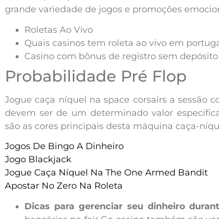
grande variedade de jogos e promoções emocio
Roletas Ao Vivo
Quais casinos tem roleta ao vivo em portug
Casino com bônus de registro sem depósito
Probabilidade Pré Flop
Jogue caça níquel na space corsairs a sessão 
devem ser de um determinado valor especific
são as cores principais desta máquina caça-níqu
Jogos De Bingo A Dinheiro
Jogo Blackjack
Jogue Caça Níquel Na The One Armed Bandit
Apostar No Zero Na Roleta
Dicas para gerenciar seu dinheiro duran