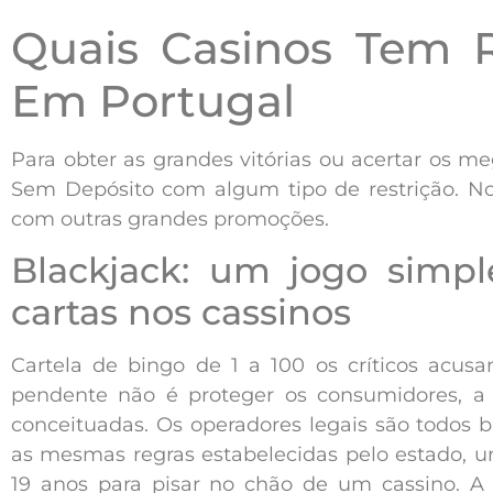
Quais Casinos Tem R
Em Portugal
Para obter as grandes vitórias ou acertar os m
Sem Depósito com algum tipo de restrição. N
com outras grandes promoções.
Blackjack: um jogo simpl
cartas nos cassinos
Cartela de bingo de 1 a 100 os críticos acusa
pendente não é proteger os consumidores, 
conceituadas. Os operadores legais são todos
as mesmas regras estabelecidas pelo estado, 
19 anos para pisar no chão de um cassino. A