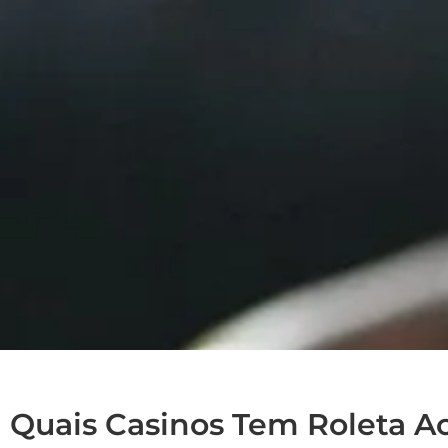
Quais Casinos Tem Roleta A