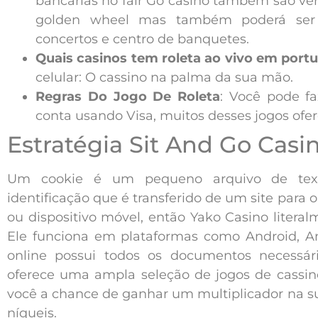
bancárias no fair Go casino também são ver
golden wheel mas também poderá ser
concertos e centro de banquetes.
Quais casinos tem roleta ao vivo em port
celular: O cassino na palma da sua mão.
Regras Do Jogo De Roleta
: Você pode f
conta usando Visa, muitos desses jogos ofe
Estratégia Sit And Go Casi
Um cookie é um pequeno arquivo de te
identificação que é transferido de um site para 
ou dispositivo móvel, então Yako Casino litera
Ele funciona em plataformas como Android, A
online possui todos os documentos necessári
oferece uma ampla seleção de jogos de cassino
você a chance de ganhar um multiplicador na s
níqueis.