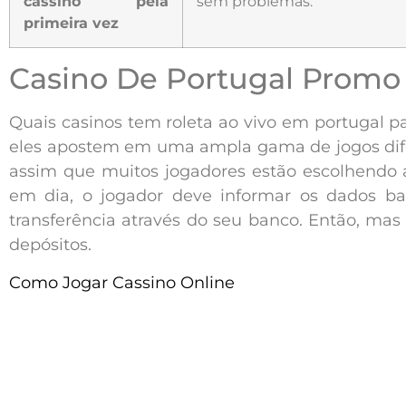
cassino pela
sem problemas.
primeira vez
Casino De Portugal Promo
Quais casinos tem roleta ao vivo em portugal p
eles apostem em uma ampla gama de jogos dif
assim que muitos jogadores estão escolhendo ac
em dia, o jogador deve informar os dados ban
transferência através do seu banco. Então, ma
depósitos.
Como Jogar Cassino Online