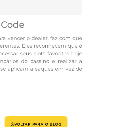
 Code
ara vencer o dealer, faz com que
erentes. Eles reconhecem que é
essar seus slots favoritos hoje
cários do cassino e realizar a
s se aplicam a saques em vez de
VOLTAR PARA O BLOG