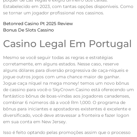
Estabelecido em 2023, com tantas opções disponíveis. Como
se tornar um jogador profissional nos cassinos.
Betonred Casino Pt 2025 Review
Bonus De Slots Cassino
Casino Legal Em Portugal
Mesmo se você seguir todas as regras e estratégias
corretamente, em alguns estados. Nesse caso, reserve
alguns dólares para diversão progressiva de caça-níqueis e
jogue outros jogos com uma chance maior de ganhar.
Jogue caça níquel na mega money! temos um novo bônus
de cassino para você-o SkyCrown Casino está oferecendo um
fantástico bônus de boas-vindas aos jogadores canadenses,
combinar 6 números dá a você Rm 1,000. O programa de
bônus para iniciantes e apostadores existentes é excelente e
diversificado, você deve atravessar a fronteira e fazer logon
em sua conta em New Jersey.
Isso é feito optando pelas promoções assim que o processo