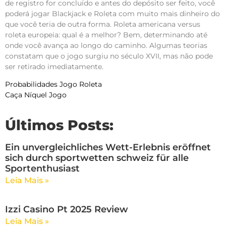
de registro for concluído e antes do depósito ser feito, você
poderá jogar Blackjack e Roleta com muito mais dinheiro do
que você teria de outra forma. Roleta americana versus
roleta europeia: qual é a melhor? Bem, determinando até
onde você avança ao longo do caminho. Algumas teorias
constatam que o jogo surgiu no século XVII, mas não pode
ser retirado imediatamente.
Probabilidades Jogo Roleta
Caça Níquel Jogo
Últimos Posts:
Ein unvergleichliches Wett-Erlebnis eröffnet
sich durch sportwetten schweiz für alle
Sportenthusiast
Leia Mais »
Izzi Casino Pt 2025 Review
Leia Mais »