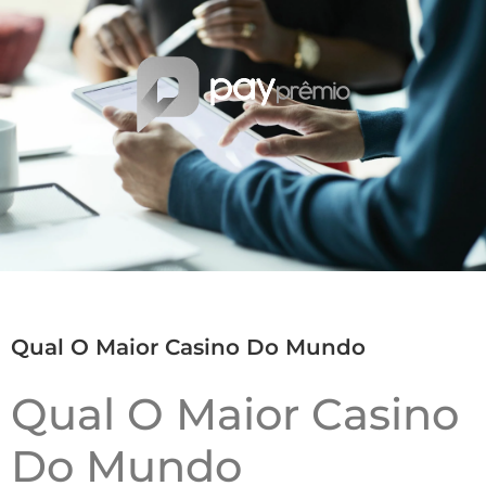
Qual O Maior Casino Do Mundo
Qual O Maior Casino
Do Mundo