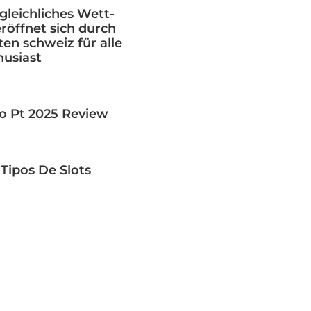
gleichliches Wett-
eröffnet sich durch
en schweiz für alle
husiast
no Pt 2025 Review
Tipos De Slots