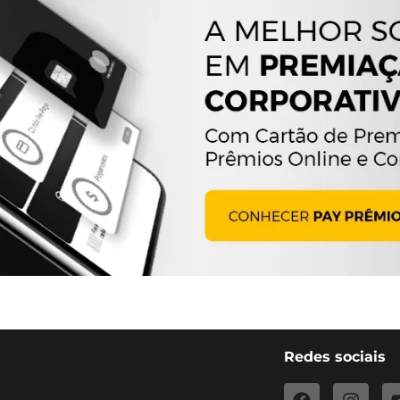
Redes sociais