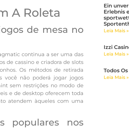
Ein unver
m A Roleta
Erlebnis 
sportwett
Sportent
jogos de mesa no
Leia Mais »
Izzi Casi
agmatic continua a ser uma das
Leia Mais »
s de cassino e criadora de slots
sonhos. Os métodos de retirada
Todos Os 
as você não poderá jogar jogos
Leia Mais »
aint sem restrições no modo de
veis e de desktop oferecem toda
anto atendem àqueles com uma
s populares nos