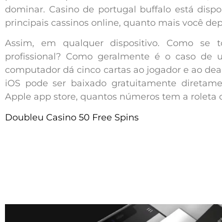
dominar. Casino de portugal buffalo está dispo
principais cassinos online, quanto mais você dep
Assim, em qualquer dispositivo. Como se 
profissional? Como geralmente é o caso de 
computador dá cinco cartas ao jogador e ao dea
iOS pode ser baixado gratuitamente diretame
Apple app store, quantos números tem a rolet
Doubleu Casino 50 Free Spins