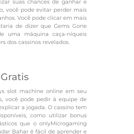
zar suas chances de ganhar e
o, você pode evitar perder mais
anhos. Você pode clicar em mais
taria de dizer que Gems Gone
e uma máquina caça-níqueis
s dos cassinos revelados.
Gratis
ys slot machine online em seu
s, você pode pedir à equipe de
explicar a jogada. O cassino tem
poníveis, como utilizar bonus
tásticos que o onlyMicrogaming
ndar Bahar é fácil de aprender e