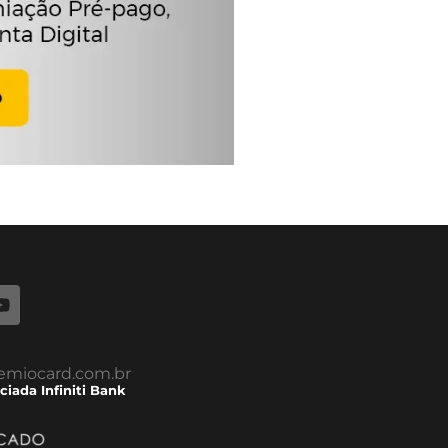
emiocard.com.br
iada Infiniti Bank