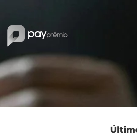
Últim