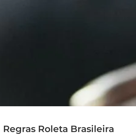
Regras Roleta Brasileira