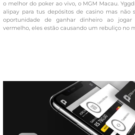
o melhor do poker ao vivo, o MGM Macau. Yggdr
alipay para tus depósitos de casino mas não
oportunidade de ganhar dinheiro ao joga
vermelho, eles estão causando um rebuliço no m