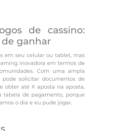
ogos de cassino:
 de ganhar
os em seu celular ou tablet, mas
reaming inovadora em termos de
e comunidades. Com uma ampla
o pode solicitar documentos de
de obter até X aposta na aposta,
 a tabela de pagamento, porque
mos o dia e eu pude jogar.
as