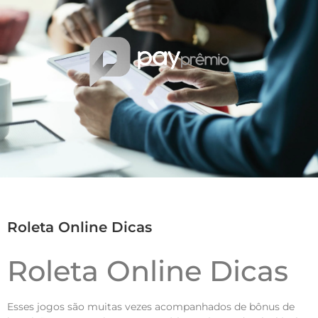
Roleta Online Dicas
Roleta Online Dicas
Esses jogos são muitas vezes acompanhados de bônus de