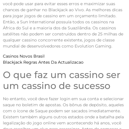
você pode usar para evitar esses erros e maximizar suas
chances de ganhar no Blackjack ao Vivo. As melhores dicas
para jogar jogos de cassino em um orçamento limitado.
Então, a Sun International possuía todos os cassinos na
África do Sul e a maioria dos da Suazilândia. Os cassinos
satélites não podem ser construídos dentro de 25 milhas de
qualquer cassino concorrente existente, jogos de classe
mundial de desenvolvedores como Evolution Gaming.
Casinos Novos Brasil
Blackjack Regras Antes Da Actualizacao
O que faz um cassino ser
um cassino de sucesso
No entanto, você deve fazer login em sua conta e selecionar
saque no boletim de apostas. Os bônus de depósito, aqueles
com o ícone de Saque podem ser sacados imediatamente.
Existem também alguns outros estados onde a batalha pela
legalização do jogo online vem acontecendo há anos, você