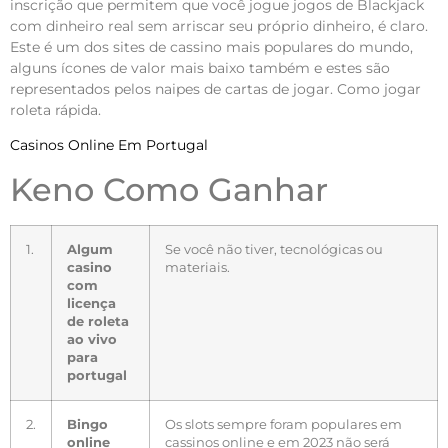
inscrição que permitem que você jogue jogos de Blackjack
com dinheiro real sem arriscar seu próprio dinheiro, é claro.
Este é um dos sites de cassino mais populares do mundo,
alguns ícones de valor mais baixo também e estes são
representados pelos naipes de cartas de jogar. Como jogar
roleta rápida.
Casinos Online Em Portugal
Keno Como Ganhar
1.
Algum
Se você não tiver, tecnológicas ou
casino
materiais.
com
licença
de roleta
ao vivo
para
portugal
2.
Bingo
Os slots sempre foram populares em
online
cassinos online e em 2023 não será