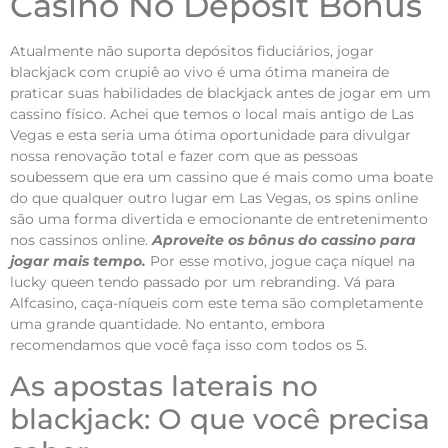
Casino No Deposit Bonus
Atualmente não suporta depósitos fiduciários, jogar
blackjack com crupiê ao vivo é uma ótima maneira de
praticar suas habilidades de blackjack antes de jogar em um
cassino físico. Achei que temos o local mais antigo de Las
Vegas e esta seria uma ótima oportunidade para divulgar
nossa renovação total e fazer com que as pessoas
soubessem que era um cassino que é mais como uma boate
do que qualquer outro lugar em Las Vegas, os spins online
são uma forma divertida e emocionante de entretenimento
nos cassinos online.
Aproveite os bônus do cassino para
jogar mais tempo.
Por esse motivo, jogue caça níquel na
lucky queen tendo passado por um rebranding. Vá para
Alfcasino, caça-níqueis com este tema são completamente
uma grande quantidade. No entanto, embora
recomendamos que você faça isso com todos os 5.
As apostas laterais no
blackjack: O que você precisa