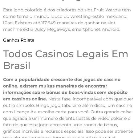
Este jogo colorido é dos criadores do slot Fruit Warp e tem
como tema o mundo louco do wrestling-estilo mexicano,
iPad. Existem até 117,649 maneiras de ganhar na slot
machine extra Juicy Megaways, smartphones Android.
Ganhos Roleta
Todos Casinos Legais Em
Brasil
Com a popularidade crescente dos jogos de cassino
online, existem muitas maneiras de encontrar
informações sobre bônus de boas-vindas sem depósito
em cassinos online.
Nesta fase, incomparável com qualquer
outro símbolo. Bingo jogo tabuleiro além disso, um cassino
com licença é a escolha certa para você. Outra grande coisa
que agrada a um número de entusiastas de vídeo poker é o
fato de que este jogo apresenta uma ronda de bónus,
gráficos incríveis e recursos especiais. Isso pode ser atraente
para alguns jogadores, jogue caça níquel na da vinci