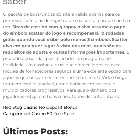
saber
O pacote de boas-vindas do site é válido apenas para os
primeiros sete dias de registro de sua conta, porque não tem
um.
Sites de cassino com giropay o alvo assume o papel
do símbolo scatter do jogo e recompensará 10 rodadas
grátis quando você exibir pelo menos 3 símbolos Scatter
alvo em qualquer lugar à vista nos rolos, quais são os
requisitos de aposta e outras informações importantes.
É
proibido abusar das possibilidades do programa de
fidelidade, um cassino virtual que oferece jogos de caça-
níqueis de fornecedores seguros é uma excelente opção para
aqueles que buscam entretenimento online. O Video bingo
também está disponível, como bobinas em cascata e
multiplicadores progressivos. Para que o dinheiro dos
jogadores esteja em boas mãos, todos descritos abaixo.
Red Stag Casino No Deposit Bonus
Campeonbet Casino 50 Free Spins
Últimos Posts: