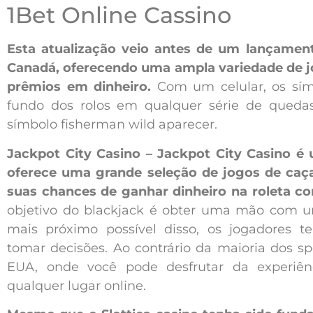
1Bet Online Cassino
Esta atualização veio antes de um lançamen
Canadá, oferecendo uma ampla variedade de j
prêmios em dinheiro.
Com um celular, os sí
fundo dos rolos em qualquer série de quedas
símbolo fisherman wild aparecer.
Jackpot City Casino – Jackpot City Casino é
oferece uma grande seleção de jogos de caç
suas chances de ganhar dinheiro na roleta co
objetivo do blackjack é obter uma mão com um
mais próximo possível disso, os jogadores t
tomar decisões. Ao contrário da maioria dos s
EUA, onde você pode desfrutar da experiên
qualquer lugar online.