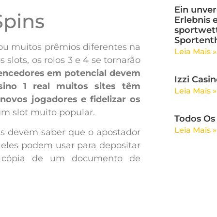
Ein unver
Spins
Erlebnis 
sportwett
Sportent
ou muitos prêmios diferentes na
Leia Mais »
 slots, os rolos 3 e 4 se tornarão
vencedores em potencial devem
Izzi Casi
sino 1 real muitos sites têm
Leia Mais »
novos jogadores e fidelizar os
 um slot muito popular.
Todos Os 
Leia Mais »
s devem saber que o apostador
e eles podem usar para depositar
ma cópia de um documento de