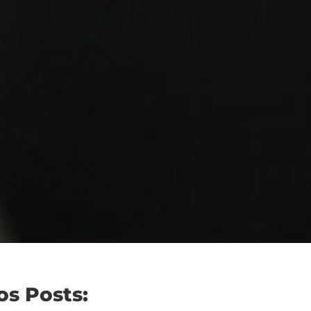
os Posts: