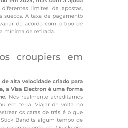
dado em 2023, mas com a ajuda
iferentes limites de apostas,
 suecos. A taxa de pagamento
variar de acordo com o tipo de
a mínima de retirada.
os croupiers em
de alta velocidade criado para
a, a Visa Electron é uma forma
ine.
Nós realmente acreditamos
u em terra. Viajar de volta no
astrear os caras de trás é o que
t Stick Bandits algum tempo de
do recentemente da Quickspin,