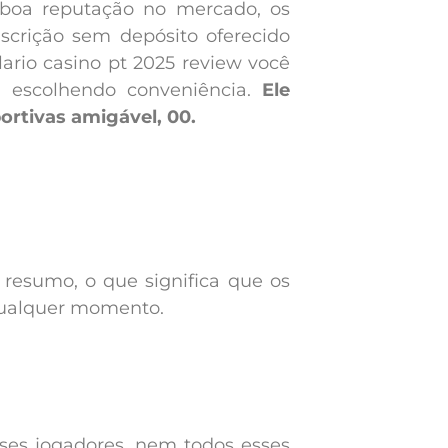
boa reputação no mercado, os
scrição sem depósito oferecido
lario casino pt 2025 review você
á escolhendo conveniência.
Ele
ortivas amigável, 00.
resumo, o que significa que os
qualquer momento.
sses jogadores, nem todos esses