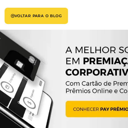
VOLTAR PARA O BLOG