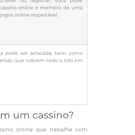
screver ou registrar, você pode
o cassino online é membro de uma
jogos online respeitável.
gia pode ser arriscada, bem como
ansão que cobrem todo o rolo em
em um cassino?
ssino online que trabalhe com