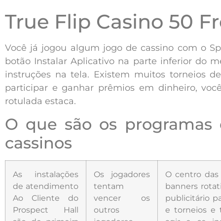
True Flip Casino 50 F
Você já jogou algum jogo de cassino com o Spi
botão Instalar Aplicativo na parte inferior do
instruções na tela. Existem muitos torneios d
participar e ganhar prêmios em dinheiro, vo
rotulada estaca.
O que são os programas d
cassinos
As instalações
Os jogadores
O centro das 
de atendimento
tentam
banners rota
Ao Cliente do
vencer os
publicitário 
Prospect Hall
outros
e torneios e