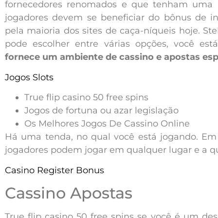
fornecedores renomados e que tenham uma 
jogadores devem se beneficiar do bônus de in
pela maioria dos sites de caça-níqueis hoje. Ste
pode escolher entre várias opções, você est
fornece um ambiente de cassino e apostas esp
Jogos Slots
True flip casino 50 free spins
Jogos de fortuna ou azar legislação
Os Melhores Jogos De Cassino Online
Há uma tenda, no qual você está jogando. Em 
jogadores podem jogar em qualquer lugar e a 
Casino Register Bonus
Cassino Apostas
True flip casino 50 free spins se você é um de