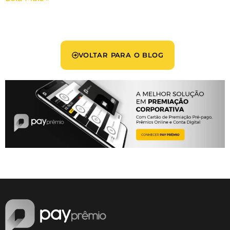
VOLTAR PARA O BLOG