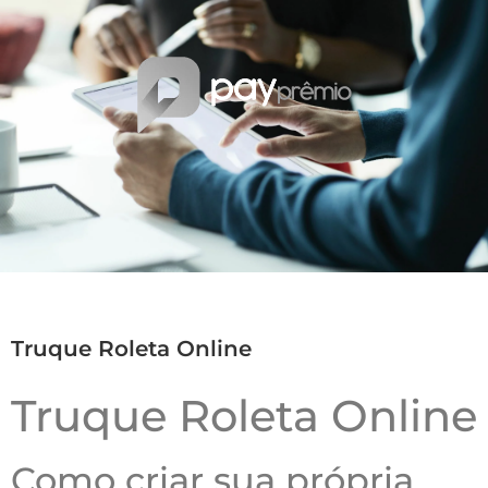
Truque Roleta Online
Truque Roleta Online
Como criar sua própria